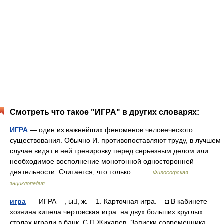
Смотреть что такое "ИГРА" в других словарях:
ИГРА
— один из важнейших феноменов человеческого
существования. Обычно И. противопоставляют труду, в лучшем
случае видят в ней тренировку перед серьезным делом или
необходимое восполнение монотонной односторонней
деятельности. Считается, что только… …
Философская
энциклопедия
игра
— ИГРА , ы, ж. 1. Карточная игра. ◘ В кабинете
хозяина кипела чертовская игра: на двух больших круглых
столах играли в банк. С.П.Жихарев. Записки современника.