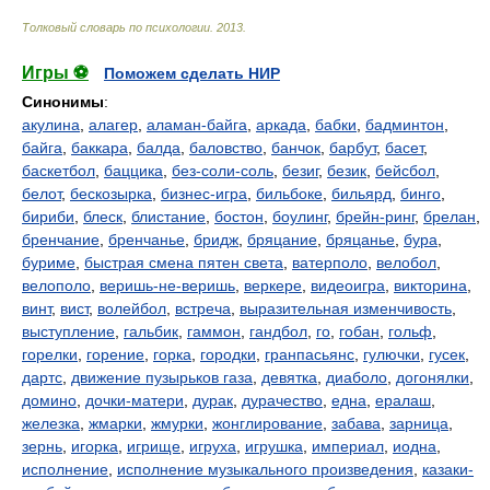
Толковый словарь по психологии
.
2013
.
Игры ⚽
Поможем сделать НИР
Синонимы
:
акулина
,
алагер
,
аламан-байга
,
аркада
,
бабки
,
бадминтон
,
байга
,
баккара
,
балда
,
баловство
,
банчок
,
барбут
,
басет
,
баскетбол
,
баццика
,
без-соли-соль
,
безиг
,
безик
,
бейсбол
,
белот
,
бескозырка
,
бизнес-игра
,
бильбоке
,
бильярд
,
бинго
,
бириби
,
блеск
,
блистание
,
бостон
,
боулинг
,
брейн-ринг
,
брелан
,
бренчание
,
бренчанье
,
бридж
,
бряцание
,
бряцанье
,
бура
,
буриме
,
быстрая смена пятен света
,
ватерполо
,
велобол
,
велополо
,
веришь-не-веришь
,
веркере
,
видеоигра
,
викторина
,
винт
,
вист
,
волейбол
,
встреча
,
выразительная изменчивость
,
выступление
,
гальбик
,
гаммон
,
гандбол
,
го
,
гобан
,
гольф
,
горелки
,
горение
,
горка
,
городки
,
гранпасьянс
,
гулючки
,
гусек
,
дартс
,
движение пузырьков газа
,
девятка
,
диаболо
,
догонялки
,
домино
,
дочки-матери
,
дурак
,
дурачество
,
една
,
ералаш
,
железка
,
жмарки
,
жмурки
,
жонглирование
,
забава
,
зарница
,
зернь
,
игорка
,
игрище
,
игруха
,
игрушка
,
империал
,
иодна
,
исполнение
,
исполнение музыкального произведения
,
казаки-