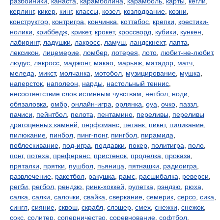
разбойники
,
канаста
,
карамболина
,
карамболь
,
карты
,
кегли
,
керлинг
,
кикер
,
кинг
,
классы
,
козел
,
козлодрание
,
козни
,
конструктор
,
контригра
,
кончинка
,
коттабос
,
крепки
,
крестики-
нолики
,
криббедж
,
крикет
,
крокет
,
кроссворд
,
кубики
,
кункен
,
лабиринт
,
ладушки
,
лакросс
,
ламуш
,
ландскнехт
,
лапта
,
лексикон
,
лицемерие
,
ломбер
,
лотерея
,
лото
,
любит-не-любит
,
людус
,
лякросс
,
маджонг
,
макао
,
марьяж
,
матадор
,
матч
,
меледа
,
микст
,
молчанка
,
мотобол
,
музицирование
,
мушка
,
наперсток
,
наполеон
,
нарды
,
настольный теннис
,
несоответствие слов истинным чувствам
,
нетбол
,
ноди
,
обязаловка
,
омбр
,
онлайн-игра
,
орлянка
,
оуа
,
очко
,
паззл
,
пачиси
,
пейнтбол
,
пелота
,
пентамино
,
переливы
,
переливы
драгоценных камней
,
перфоманс
,
петанк
,
пикет
,
пиликание
,
пилюкание
,
пинбол
,
пинг-понг
,
пингбол
,
пирамида
,
поблескивание
,
под-игра
,
поддавки
,
покер
,
политигра
,
поло
,
понг
,
потеха
,
преферанс
,
пристенок
,
проделка
,
проказа
,
пряталки
,
прятки
,
пушбол
,
пьяница
,
пятнашки
,
радиоигра
,
развлечение
,
ракетбол
,
ракушка
,
рамс
,
расшибалка
,
реверси
,
регби
,
регбол
,
рендзю
,
ринк-хоккей
,
рулетка
,
рэндзю
,
рюха
,
салка
,
салки
,
салочки
,
свайка
,
сверкание
,
семерик
,
серсо
,
сика
,
сингл
,
сияние
,
сквош
,
скрабл
,
слэшер
,
смех
,
снежки
,
снежок
,
сокс
,
солитер
,
соперничество
,
соревнование
,
софтбол
,