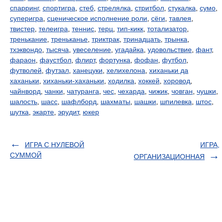
спарринг
,
спортигра
,
стеб
,
стрелялка
,
стритбол
,
стукалка
,
сумо
,
суперигра
,
сценическое исполнение роли
,
сёги
,
тавлея
,
твистер
,
телеигра
,
теннис
,
терц
,
тип-кикк
,
тотализатор
,
тренькание
,
треньканье
,
триктрак
,
тринадцать
,
трынка
,
тхэквондо
,
тысяча
,
увеселение
,
угадайка
,
удовольствие
,
фант
,
фараон
,
фаустбол
,
флирт
,
фортунка
,
фофан
,
футбол
,
футволей
,
футзал
,
ханецуки
,
хелихелона
,
хиханьки да
хаханьки
,
хиханьки-хаханьки
,
ходилка
,
хоккей
,
хоровод
,
чайнворд
,
чанки
,
чатуранга
,
чес
,
чехарда
,
чижик
,
човган
,
чушки
,
шалость
,
шасс
,
шафлборд
,
шахматы
,
шашки
,
шпилевка
,
штос
,
шутка
,
экарте
,
эрудит
,
юкер
ИГРА С НУЛЕВОЙ
ИГРА,
СУММОЙ
ОРГАНИЗАЦИОННАЯ