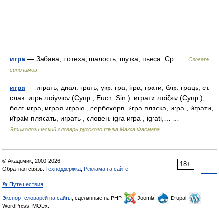
игра
— Забава, потеха, шалость, шутка; пьеса. Ср …
Словарь
синонимов
игра
— играть, диал. грать; укр. гра, iгра, грати, блр. граць, ст.
слав. игрь παίγνιον (Супр., Еuсh. Sin.), играти παίζειν (Супр.),
болг. игра, играя играю , сербохорв. ѝгра пляска, игра , ѝграти,
и̏гра̑м плясать, играть , словен. igrа игра , igrati,… …
Этимологический словарь русского языка Макса Фасмера
© Академик, 2000-2026
18+
Обратная связь:
Техподдержка
,
Реклама на сайте
👣 Путешествия
Экспорт словарей на сайты
, сделанные на PHP,
Joomla,
Drupal,
WordPress, MODx.