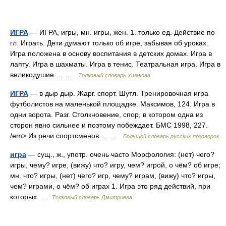
ИГРА
— ИГРА, игры, мн. игры, жен. 1. только ед. Действие по
гл. Играть. Дети думают только об игре, забывая об уроках.
Игра положена в основу воспитания в детских домах. Игра в
лапту. Игра в шахматы. Игра в тенис. Театральная игра. Игра в
великодушие.… …
Толковый словарь Ушакова
ИГРА
— в дыр дыр. Жарг. спорт. Шутл. Тренировочная игра
футболистов на маленькой площадке. Максимов, 124. Игра в
одни ворота. Разг. Столкновение, спор, в котором одна из
сторон явно сильнее и поэтому побеждает. БМС 1998, 227.
/em> Из речи спортсменов.… …
Большой словарь русских поговорок
игра
— сущ., ж., употр. очень часто Морфология: (нет) чего?
игры, чему? игре, (вижу) что? игру, чем? игрой, о чём? об игре;
мн. что? игры, (нет) чего? игр, чему? играм, (вижу) что? игры,
чем? играми, о чём? об играх 1. Игра это ряд действий, при
которых …
Толковый словарь Дмитриева